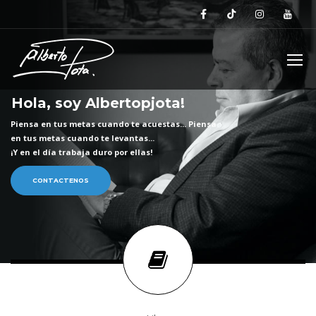
H
o
l
a
,
s
o
y
A
l
b
e
r
t
o
p
j
o
t
a
!
P
i
e
n
s
a
e
n
t
u
s
m
e
t
a
s
c
u
a
n
d
o
t
e
a
c
u
e
s
t
a
s
.
.
.
P
i
e
n
s
a
e
n
t
u
s
m
e
t
a
s
c
u
a
n
d
o
t
e
l
e
v
a
n
t
a
s
.
.
.
¡
Y
e
n
e
l
d
í
a
t
r
a
b
a
j
a
d
u
r
o
p
o
r
e
l
l
a
s
!